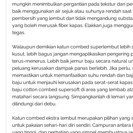
mungkin menimbulkan pergantian pada tekstur dan pew
baik menggunakan air sejuk atau suhunya rendah saat m
pembersih yang lembut dan tidak mengandung substansi
yang boleh merusak fiber kapas. Elakkan juga menggu
tegas.
Walaupun demikian katun combed superlembut lebih s
kusut, lebih bagus jangan mengaplikasikan pengering p
terus-menerus. Lebih baik jemur baju secara natural u
peluang kerusakan dampak panas berlebih. Jika perlu, 
memastikan untuk memanfaatkan suhu rendah dan baja 
baju untuk menjauhi kerusakan pada serat-serat kapas
baju cotton combed supersoft di area yang lembab atau
matahari secara langsung. Simpangkanlah di lemari yan
dilindungi dari debu.
Katun combed ekstra lembut merupakan pilihan yang sa
untuk pakaian sehari-hari diri sendiri. Campuran antara
yang tinggi, dan perhatian yang simpel membuatnya jadi