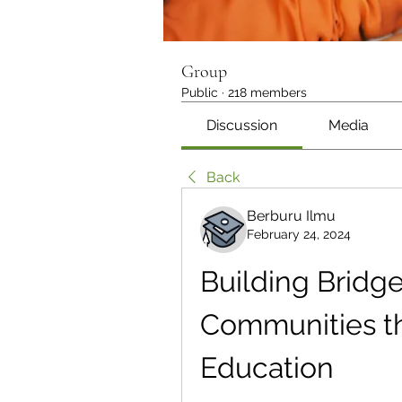
Group
Public
·
218 members
Discussion
Media
Back
Berburu Ilmu
February 24, 2024
Building Bridge
Communities th
Education