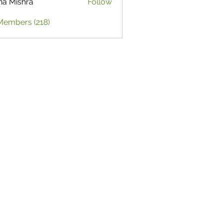
ha Mishra
Follow
Members (218)