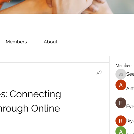
Members
About
Members
See
Seeta S
Ant
s: Connecting 
rough Online 
Fyr
Riy