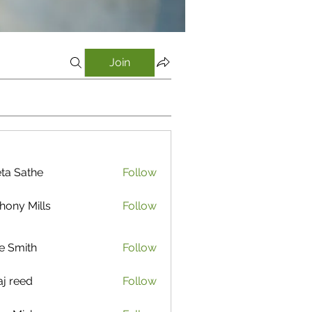
Join
ta Sathe
Follow
athe
hony Mills
Follow
e Smith
Follow
aj reed
Follow